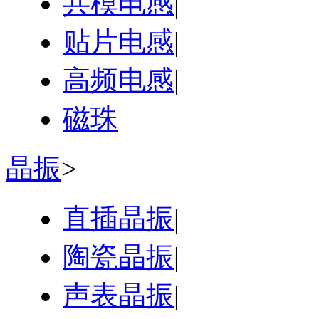
共模电感
|
贴片电感
|
高频电感
|
磁珠
晶振
>
直插晶振
|
陶瓷晶振
|
声表晶振
|