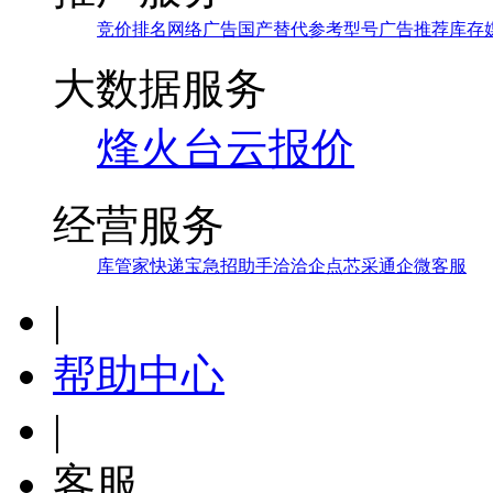
竞价排名
网络广告
国产替代参考
型号广告
推荐库存
大数据服务
烽火台
云报价
经营服务
库管家
快递宝
急招助手
洽洽
企点芯采通
企微客服
|
帮助中心
|
客服