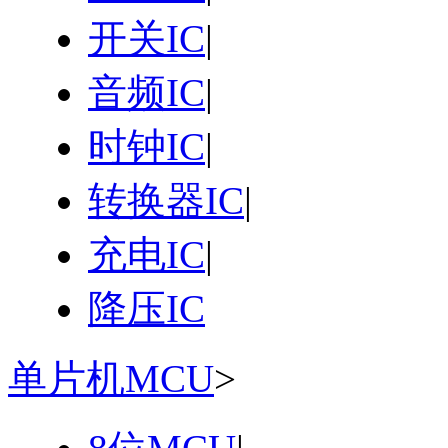
开关IC
|
音频IC
|
时钟IC
|
转换器IC
|
充电IC
|
降压IC
单片机MCU
>