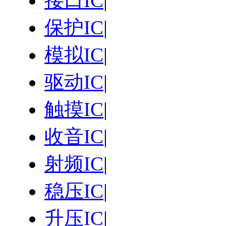
接口IC
|
保护IC
|
模拟IC
|
驱动IC
|
触摸IC
|
收音IC
|
射频IC
|
稳压IC
|
升压IC
|