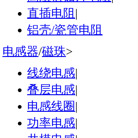
直插电阻
|
铝壳/瓷管电阻
电感器
/
磁珠
>
线绕电感
|
叠层电感
|
电感线圈
|
功率电感
|