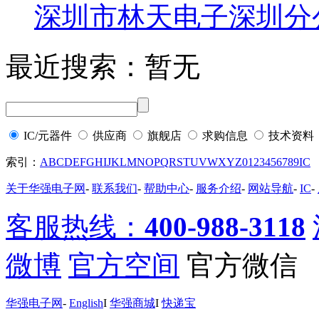
深圳市林天电子深圳分
最近搜索：
暂无
IC/元器件
供应商
旗舰店
求购信息
技术资料
索引：
A
B
C
D
E
F
G
H
I
J
K
L
M
N
O
P
Q
R
S
T
U
V
W
X
Y
Z
0
1
2
3
4
5
6
7
8
9
IC
关于华强电子网
-
联系我们
-
帮助中心
-
服务介绍
-
网站导航
-
IC
-
客服热线：
400-988-3118
微博
官方空间
官方微信
华强电子网
-
English
I
华强商城
I
快递宝