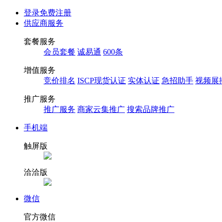
登录
免费注册
供应商服务
套餐服务
会员套餐
诚易通
600条
增值服务
竞价排名
ISCP现货认证
实体认证
急招助手
视频展
推广服务
推广服务
商家云集推广
搜索品牌推广
手机端
触屏版
洽洽版
微信
官方微信