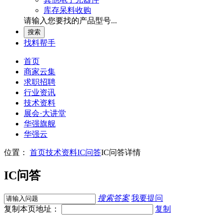
库存呆料收购
请输入您要找的产品型号...
找料帮手
首页
商家云集
求职招聘
行业资讯
技术资料
展会
·
大讲堂
华强旗舰
华强云
位置：
首页
技术资料
IC问答
IC问答详情
IC问答
搜索答案
我要提问
复制本页地址：
复制