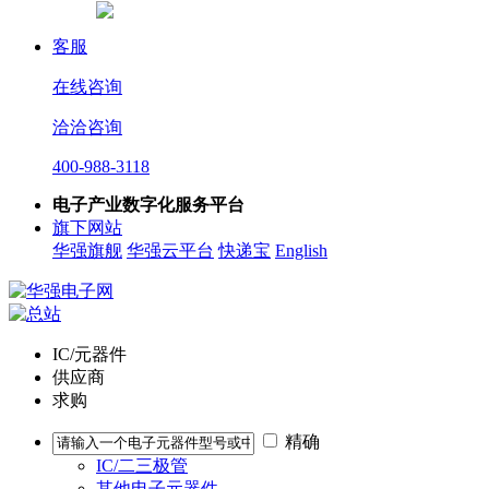
客服
在线咨询
洽洽咨询
400-988-3118
电子产业数字化服务平台
旗下网站
华强旗舰
华强云平台
快递宝
English
IC/元器件
供应商
求购
精确
IC/二三极管
其他电子元器件