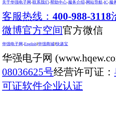
新天地会所
对问题“
芯片打字为Z14的是什么型号呢
”进行了回
关于华强电子网
-
联系我们
-
帮助中心
-
服务介绍
-
网站导航
-
IC
-
服
深圳市奇骏电子有限公司悬赏问题“IC交易网上电子元器件怎么
深圳市奇骏电子有限公司悬赏问题“电子元器件的发展怎么样？
客服热线：
400-988-3118
深圳市奇骏电子有限公司悬赏问题“电子元器件的发展怎么样？
深圳市奇骏电子有限公司
对问题“
怎么样好的去推广自己的优势
微博
官方空间
官方微信
深圳市奇骏电子有限公司
对问题“
可以免费下载技术资料吗
”进
上海海得控制系统股份有限公司南京分公司
对
LTC-4624E
进行了
深圳市东诚信电子科技有限公司
对
LC4128
进行了编辑, 获得了
华强电子网
-
English
I
华强商城
I
快递宝
jiabao
对问题“
平板电脑是否能像PC一样组装
”进行了回答，奖励
jiabao
对问题“
蓄电池作为电源给功耗低的电器供电？都需要些
华强电子网 (www.hqew.co
jiabao
对问题“
蓄电池作为电源给功耗低的电器供电？都需要些
jiabao
对问题“
平板电脑是否能像PC一样组装
”进行了回答，奖励
jiabao
对问题“
BU406用什么可以代换 ？
”进行了回答，奖励3个
08036625号
经营许可证：
jiabao
对问题“
BU406用什么可以代换 ？
”进行了回答，奖励3个
深圳市信兴达电子商行
对问题“
如何进行IC编带?
”进行了回答，
可证
软件企业认证
深圳市福田区科世胜电子经销部
的回答被
深圳市福田区华强电
深圳市福田区华强电子世界广进源电子商行
对
深圳市福田区科
深圳市华富电子科技有限公司
对问题“
芯片打字为Z14的是什么
深圳市华富电子科技有限公司
对封装SOT-23进行了编辑,获得
深圳市特成电子商行
对厂商宇阳科技进行了编辑,奖励电子币3
深圳市华富电子科技有限公司
对厂商A M D进行了编辑,奖励电
对厂商A1PROS进行了编辑,奖励电子币3个