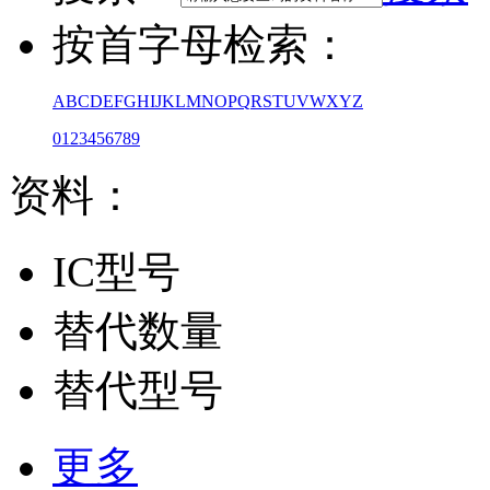
按首字母检索：
A
B
C
D
E
F
G
H
I
J
K
L
M
N
O
P
Q
R
S
T
U
V
W
X
Y
Z
0
1
2
3
4
5
6
7
8
9
资料：
IC型号
替代数量
替代型号
更多