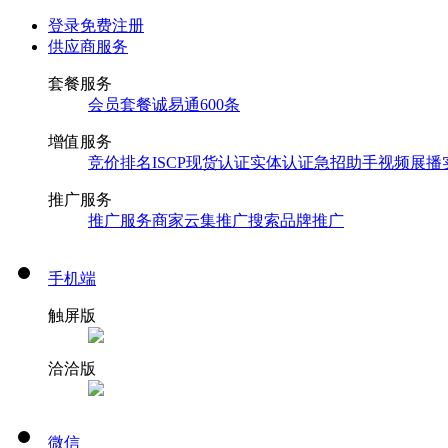
登录
免费注册
供应商服务
套餐服务
会员套餐
诚易通
600条
增值服务
竞价排名
ISCP现货认证
实体认证
急招助手
视频展播
推广服务
推广服务
商家云集推广
搜索品牌推广
手机端
触屏版
洽洽版
微信