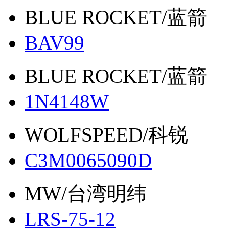
BLUE ROCKET/蓝箭
BAV99
BLUE ROCKET/蓝箭
1N4148W
WOLFSPEED/科锐
C3M0065090D
MW/台湾明纬
LRS-75-12