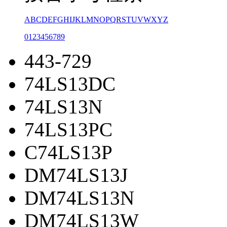
A
B
C
D
E
F
G
H
I
J
K
L
M
N
O
P
Q
R
S
T
U
V
W
X
Y
Z
0
1
2
3
4
5
6
7
8
9
443-729
74LS13DC
74LS13N
74LS13PC
C74LS13P
DM74LS13J
DM74LS13N
DM74LS13W