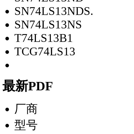
SN74LS13NDS.
SN74LS13NS
T74LS13B1
TCG74LS13
最新PDF
厂商
型号