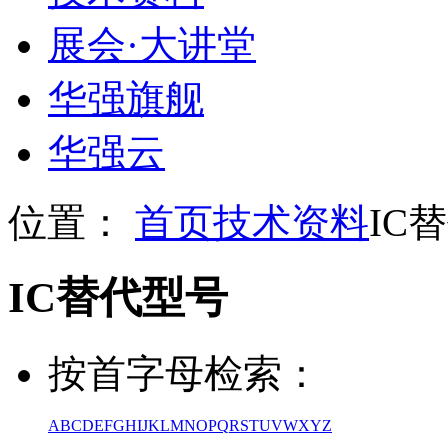
展会
·
大讲堂
华强旗舰
华强云
位置：
首页
技术资料
IC
IC替代型号
按首字母检索：
A
B
C
D
E
F
G
H
I
J
K
L
M
N
O
P
Q
R
S
T
U
V
W
X
Y
Z