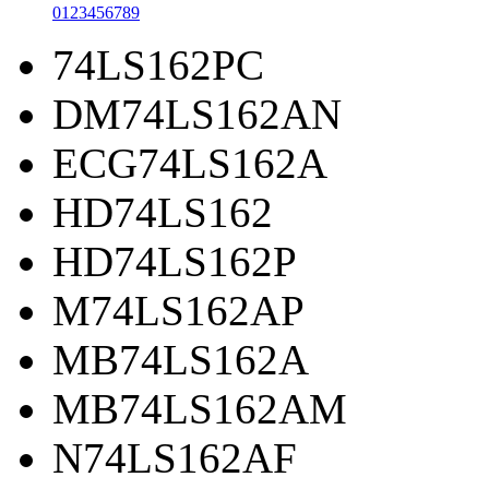
0
1
2
3
4
5
6
7
8
9
74LS162PC
DM74LS162AN
ECG74LS162A
HD74LS162
HD74LS162P
M74LS162AP
MB74LS162A
MB74LS162AM
N74LS162AF