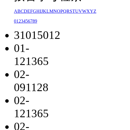
A
B
C
D
E
F
G
H
I
J
K
L
M
N
O
P
Q
R
S
T
U
V
W
X
Y
Z
0
1
2
3
4
5
6
7
8
9
31015012
01-
121365
02-
091128
02-
121365
02-