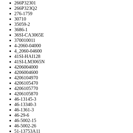
266P32301
266P323Q2
276-1759
30710
35059-2
3686-1
36SI-CA3065E
370010011
4-2060-04000
4_2060-04600
41SI-HAI128
41SI-LM3065N
4206004000
4206004600
4206104970
4206105470
4206105770
4206105870
46-13145-3
46-13340-3
46-1361-3
46-29-6
46-5002-15
46-5002-26
51-13753A11