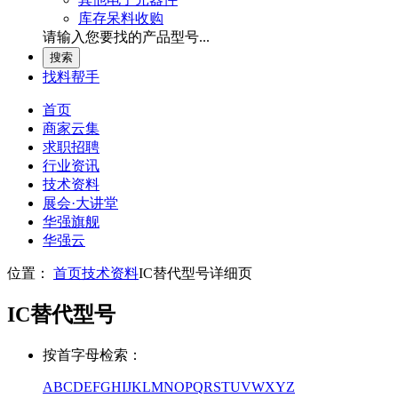
库存呆料收购
请输入您要找的产品型号...
找料帮手
首页
商家云集
求职招聘
行业资讯
技术资料
展会
·
大讲堂
华强旗舰
华强云
位置：
首页
技术资料
IC替代型号详细页
IC替代型号
按首字母检索：
A
B
C
D
E
F
G
H
I
J
K
L
M
N
O
P
Q
R
S
T
U
V
W
X
Y
Z