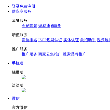
登录
免费注册
供应商服务
套餐服务
会员套餐
诚易通
600条
增值服务
竞价排名
ISCP现货认证
实体认证
急招助手
视频展
推广服务
推广服务
商家云集推广
搜索品牌推广
手机端
触屏版
洽洽版
微信
官方微信