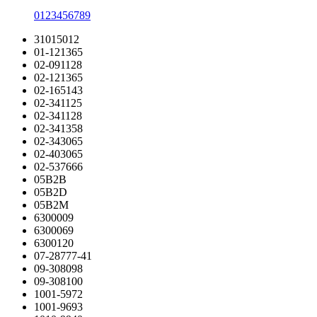
0
1
2
3
4
5
6
7
8
9
31015012
01-121365
02-091128
02-121365
02-165143
02-341125
02-341128
02-341358
02-343065
02-403065
02-537666
05B2B
05B2D
05B2M
6300009
6300069
6300120
07-28777-41
09-308098
09-308100
1001-5972
1001-9693