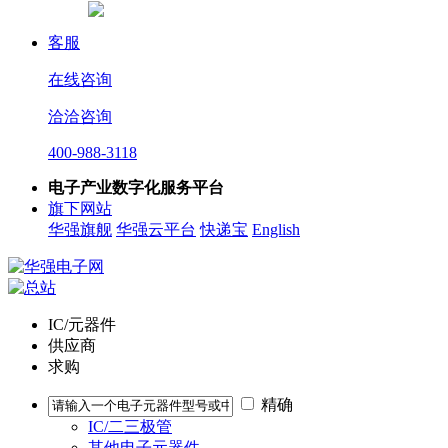
客服
在线咨询
洽洽咨询
400-988-3118
电子产业数字化服务平台
旗下网站
华强旗舰
华强云平台
快递宝
English
IC/元器件
供应商
求购
精确
IC/二三极管
其他电子元器件