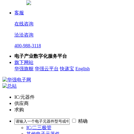
客服
在线咨询
洽洽咨询
400-988-3118
电子产业数字化服务平台
旗下网站
华强旗舰
华强云平台
快递宝
English
IC/元器件
供应商
求购
精确
IC/二三极管
其他电子元器件