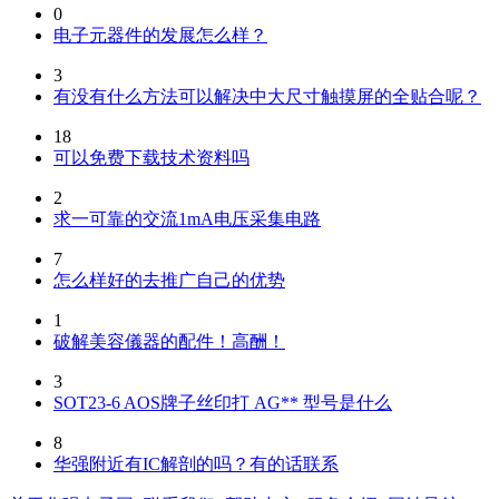
0
电子元器件的发展怎么样？
3
有没有什么方法可以解决中大尺寸触摸屏的全贴合呢？
18
可以免费下载技术资料吗
2
求一可靠的交流1mA电压采集电路
7
怎么样好的去推广自己的优势
1
破解美容儀器的配件！高酬！
3
SOT23-6 AOS牌子丝印打 AG** 型号是什么
8
华强附近有IC解剖的吗？有的话联系