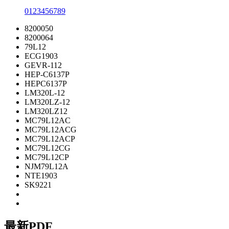
0
1
2
3
4
5
6
7
8
9
8200050
8200064
79L12
ECG1903
GEVR-112
HEP-C6137P
HEPC6137P
LM320L-12
LM320LZ-12
LM320LZ12
MC79L12AC
MC79L12ACG
MC79L12ACP
MC79L12CG
MC79L12CP
NJM79L12A
NTE1903
SK9221
最新PDF