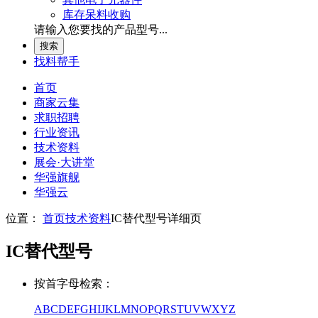
库存呆料收购
请输入您要找的产品型号...
找料帮手
首页
商家云集
求职招聘
行业资讯
技术资料
展会
·
大讲堂
华强旗舰
华强云
位置：
首页
技术资料
IC替代型号详细页
IC替代型号
按首字母检索：
A
B
C
D
E
F
G
H
I
J
K
L
M
N
O
P
Q
R
S
T
U
V
W
X
Y
Z