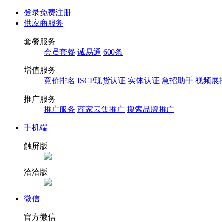
登录
免费注册
供应商服务
套餐服务
会员套餐
诚易通
600条
增值服务
竞价排名
ISCP现货认证
实体认证
急招助手
视频展
推广服务
推广服务
商家云集推广
搜索品牌推广
手机端
触屏版
洽洽版
微信
官方微信