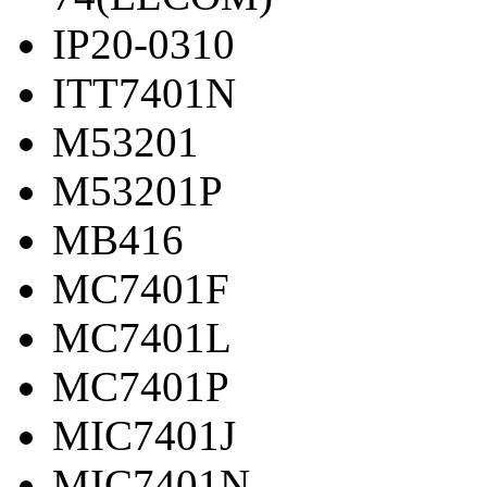
IP20-0310
ITT7401N
M53201
M53201P
MB416
MC7401F
MC7401L
MC7401P
MIC7401J
MIC7401N