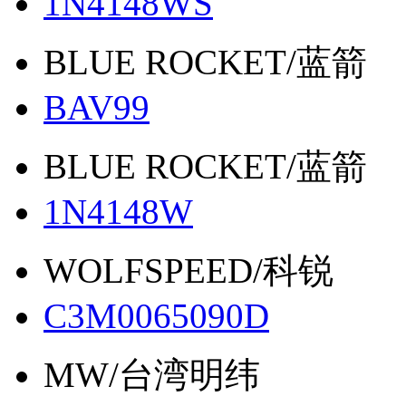
1N4148WS
BLUE ROCKET/蓝箭
BAV99
BLUE ROCKET/蓝箭
1N4148W
WOLFSPEED/科锐
C3M0065090D
MW/台湾明纬