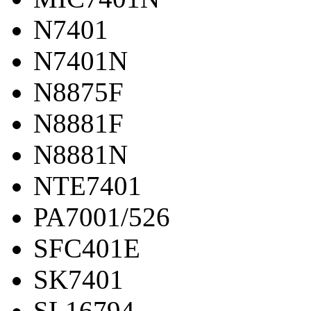
N7401
N7401N
N8875F
N8881F
N8881N
NTE7401
PA7001/526
SFC401E
SK7401
SL16794