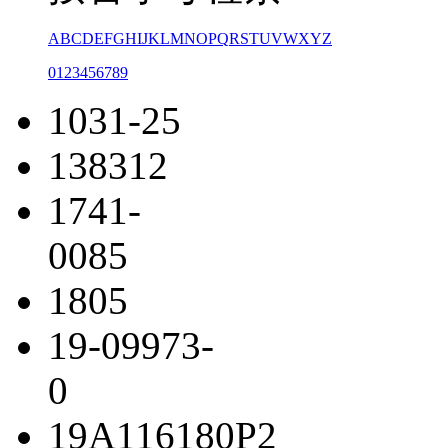
A
B
C
D
E
F
G
H
I
J
K
L
M
N
O
P
Q
R
S
T
U
V
W
X
Y
Z
0
1
2
3
4
5
6
7
8
9
1031-25
138312
1741-
0085
1805
19-09973-
0
19A116180P2