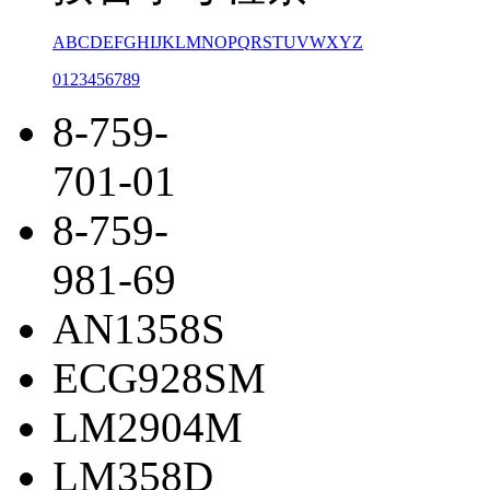
A
B
C
D
E
F
G
H
I
J
K
L
M
N
O
P
Q
R
S
T
U
V
W
X
Y
Z
0
1
2
3
4
5
6
7
8
9
8-759-
701-01
8-759-
981-69
AN1358S
ECG928SM
LM2904M
LM358D