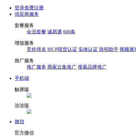
登录
免费注册
供应商服务
套餐服务
会员套餐
诚易通
600条
增值服务
竞价排名
ISCP现货认证
实体认证
急招助手
视频展
推广服务
推广服务
商家云集推广
搜索品牌推广
手机端
触屏版
洽洽版
微信
官方微信