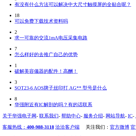
有没有什么方法可以解决中大尺寸触摸屏的全贴合呢？
18
可以免费下载技术资料吗
2
求一可靠的交流1mA电压采集电路
7
怎么样好的去推广自己的优势
1
破解美容儀器的配件！高酬！
3
SOT23-6 AOS牌子丝印打 AG** 型号是什么
8
华强附近有IC解剖的吗？有的话联系
关于华强电子网
-
联系我们
-
帮助中心
-
服务介绍
-
网站导航
-
IC
-
客服热线：
400-988-3118
洽洽客户端
关注我们：
官方微博
官