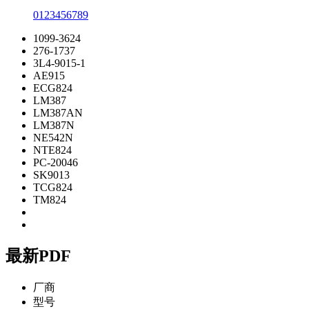
0
1
2
3
4
5
6
7
8
9
1099-3624
276-1737
3L4-9015-1
AE915
ECG824
LM387
LM387AN
LM387N
NE542N
NTE824
PC-20046
SK9013
TCG824
TM824
最新PDF
厂商
型号