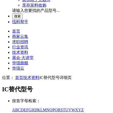
库存呆料收购
请输入您要找的产品型号...
找料帮手
首页
商家云集
求职招聘
行业资讯
技术资料
展会
·
大讲堂
华强旗舰
华强云
位置：
首页
技术资料
IC替代型号详细页
IC替代型号
按首字母检索：
A
B
C
D
E
F
G
H
I
J
K
L
M
N
O
P
Q
R
S
T
U
V
W
X
Y
Z