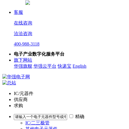
客服
在线咨询
洽洽咨询
400-988-3118
电子产业数字化服务平台
旗下网站
华强旗舰
华强云平台
快递宝
English
IC/元器件
供应商
求购
精确
IC/二三极管
其他电子元器件