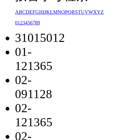
A
B
C
D
E
F
G
H
I
J
K
L
M
N
O
P
Q
R
S
T
U
V
W
X
Y
Z
0
1
2
3
4
5
6
7
8
9
31015012
01-
121365
02-
091128
02-
121365
02-