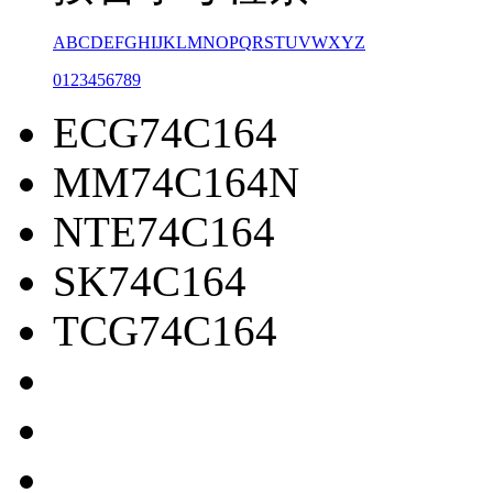
A
B
C
D
E
F
G
H
I
J
K
L
M
N
O
P
Q
R
S
T
U
V
W
X
Y
Z
0
1
2
3
4
5
6
7
8
9
ECG74C164
MM74C164N
NTE74C164
SK74C164
TCG74C164