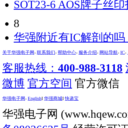
SOT23-6 AOS牌子丝
8
华强附近有IC解剖的
关于华强电子网
-
联系我们
-
帮助中心
-
服务介绍
-
网站导航
-
IC
-
客服热线：
400-988-3118
微博
官方空间
官方微信
华强电子网
-
English
I
华强商城
I
快递宝
华强电子网 (www.hqew.co