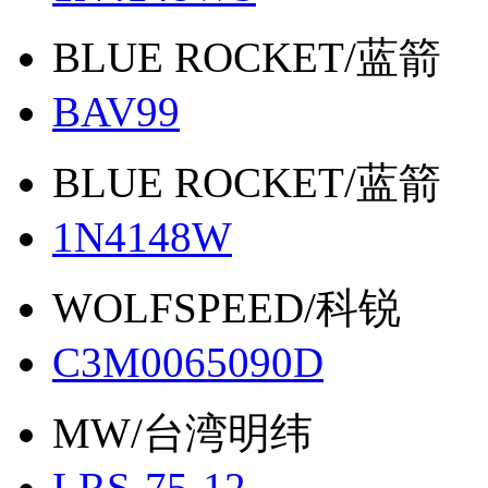
BLUE ROCKET/蓝箭
BAV99
BLUE ROCKET/蓝箭
1N4148W
WOLFSPEED/科锐
C3M0065090D
MW/台湾明纬
LRS-75-12