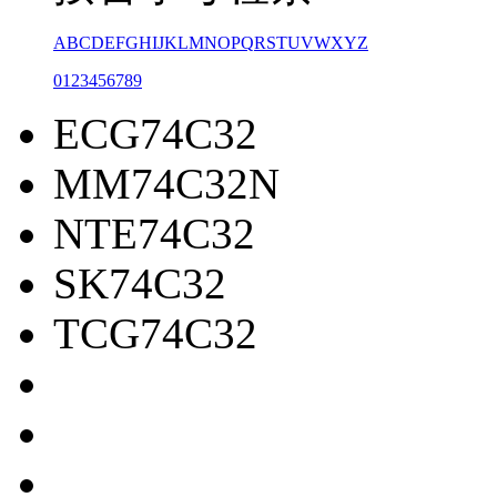
A
B
C
D
E
F
G
H
I
J
K
L
M
N
O
P
Q
R
S
T
U
V
W
X
Y
Z
0
1
2
3
4
5
6
7
8
9
ECG74C32
MM74C32N
NTE74C32
SK74C32
TCG74C32