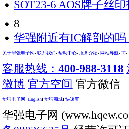
SOT23-6 AOS牌子丝
8
华强附近有IC解剖的
关于华强电子网
-
联系我们
-
帮助中心
-
服务介绍
-
网站导航
-
IC
-
客服热线：
400-988-3118
微博
官方空间
官方微信
华强电子网
-
English
I
华强商城
I
快递宝
华强电子网 (www.hqew.co