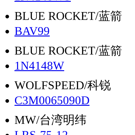
BLUE ROCKET/蓝箭
BAV99
BLUE ROCKET/蓝箭
1N4148W
WOLFSPEED/科锐
C3M0065090D
MW/台湾明纬
LRS-75-12