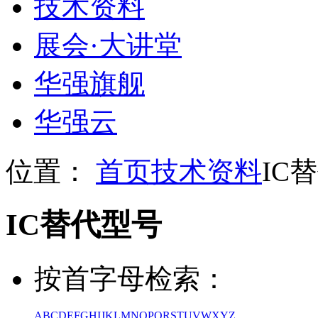
技术资料
展会
·
大讲堂
华强旗舰
华强云
位置：
首页
技术资料
IC
IC替代型号
按首字母检索：
A
B
C
D
E
F
G
H
I
J
K
L
M
N
O
P
Q
R
S
T
U
V
W
X
Y
Z