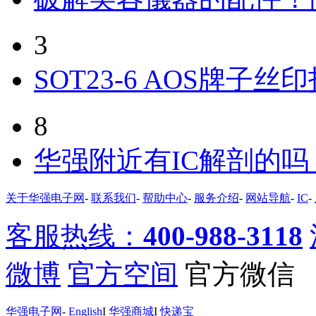
3
SOT23-6 AOS牌子丝
8
华强附近有IC解剖的
关于华强电子网
-
联系我们
-
帮助中心
-
服务介绍
-
网站导航
-
IC
-
客服热线：
400-988-3118
微博
官方空间
官方微信
华强电子网
-
English
I
华强商城
I
快递宝