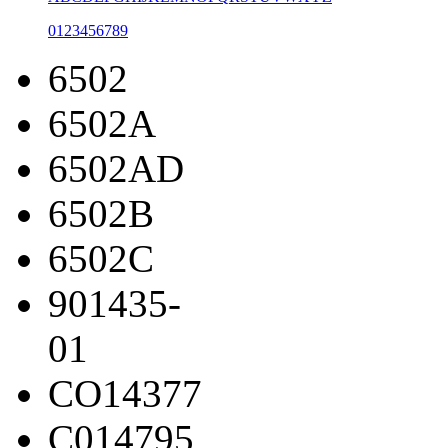
0
1
2
3
4
5
6
7
8
9
6502
6502A
6502AD
6502B
6502C
901435-
01
CO14377
C014795