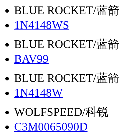
BLUE ROCKET/蓝箭
1N4148WS
BLUE ROCKET/蓝箭
BAV99
BLUE ROCKET/蓝箭
1N4148W
WOLFSPEED/科锐
C3M0065090D